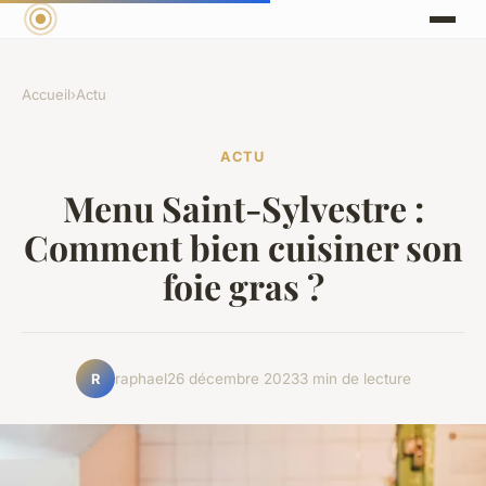
Accueil
›
Actu
ACTU
Menu Saint-Sylvestre :
Comment bien cuisiner son
foie gras ?
raphael
26 décembre 2023
3 min de lecture
R