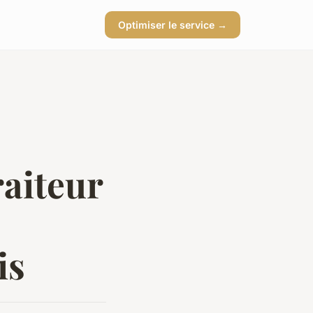
Optimiser le service →
raiteur
is