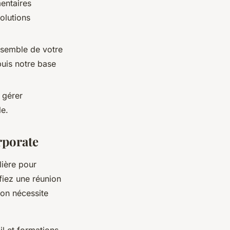
mentaires
olutions
ensemble de votre
puis notre base
t gérer
le.
rporate
lière pour
fiez une réunion
ion nécessite