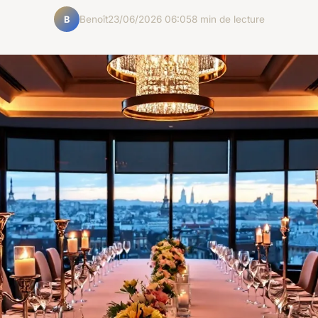
Benoît
23/06/2026 06:05
8 min de lecture
B