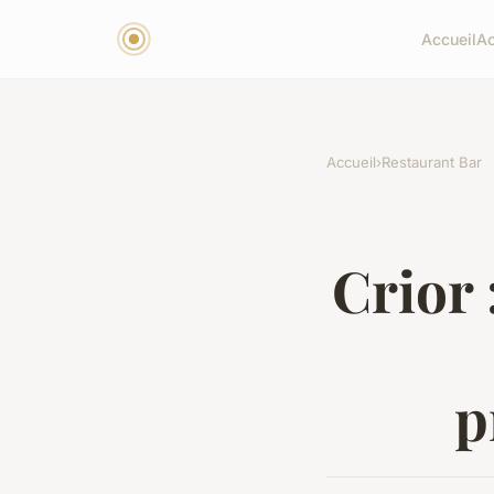
Accueil
Ac
Accueil
›
Restaurant Bar
Crior 
p