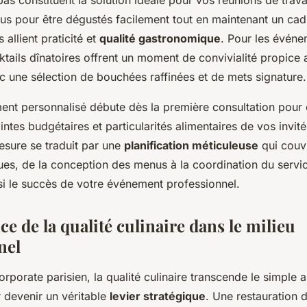
as constituent la solution idéale pour vos réunions de trava
us pour être dégustés facilement tout en maintenant un cad
s allient praticité et
qualité gastronomique
. Pour les événe
ktails dînatoires offrent un moment de convivialité propic
c une sélection de bouchées raffinées et de mets signature.
nt personnalisé débute dès la première consultation pour
aintes budgétaires et particularités alimentaires de vos invité
sure se traduit par une
planification méticuleuse
qui couvr
ues, de la conception des menus à la coordination du service
si le succès de votre événement professionnel.
e de la qualité culinaire dans le milieu
nel
orporate parisien, la qualité culinaire transcende le simple 
r devenir un véritable
levier stratégique
. Une restauration 