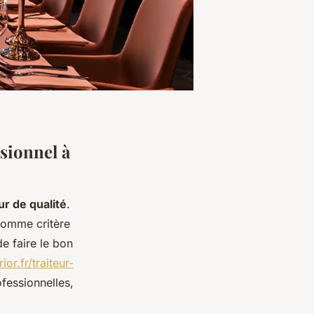
sionnel à
ur de qualité
.
 comme critère
e faire le bon
or.fr/traiteur-
fessionnelles,