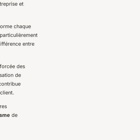
reprise et
sforme chaque
particulièrement
ifférence entre
nforcée des
sation de
contribue
lient.
res
isme
de