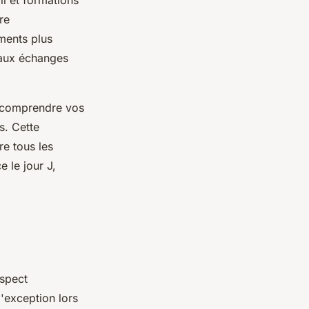
il et formations
re
ments plus
e aux échanges
 comprendre vos
s. Cette
e tous les
 le jour J,
aspect
d'exception lors