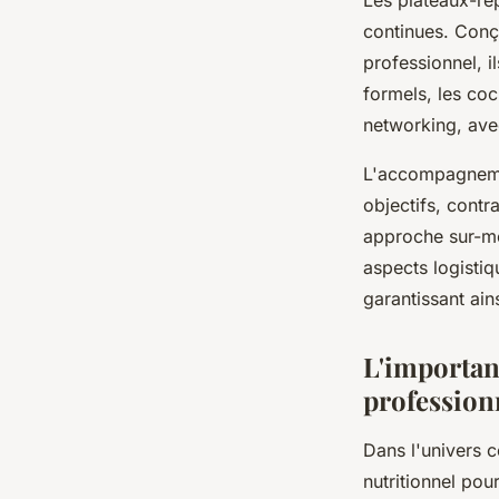
Les plateaux-rep
continues. Conç
professionnel, il
formels, les coc
networking, ave
L'accompagneme
objectifs, contr
approche sur-me
aspects logistiq
garantissant ain
L'importanc
profession
Dans l'univers c
nutritionnel pou