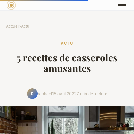
Accueil
›
Actu
ACTU
5 recettes de casseroles
amusantes
raphael
15 avril 2022
7 min de lecture
R